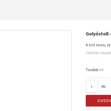
Golyóstoll 
A toll teste, 
Celofán tasakb
A toll színárn
Tovább >>
db
EGYEDI