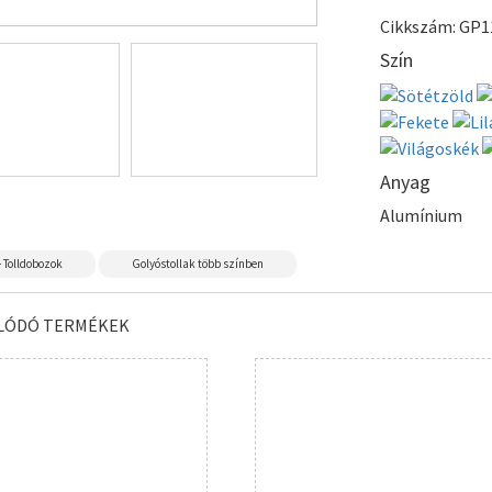
Cikkszám: GP1
Szín
Anyag
Alumínium
- Tolldobozok
Golyóstollak több színben
LÓDÓ TERMÉKEK