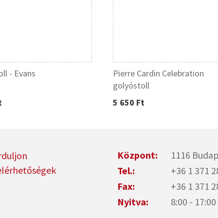
ll - Evans
Pierre Cardin Celebration
golyóstoll
t
5 650 Ft
Központ:
1116 Budap
rduljon
elérhetőségek
Tel.:
+36 1 371 2
Fax:
+36 1 371 2
Nyitva:
8:00 - 17: