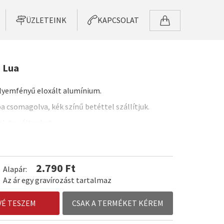
ÜZLETEINK
KAPCSOLAT
- Lua
selyemfényű eloxált alumínium.
a csomagolva, kék színű betéttel szállítjuk.
yalata változhat.
2.790 Ft
Alapár:
Az ár egy gravírozást tartalmaz
VÉ TESZEM
CSAK A TERMÉKET KÉREM