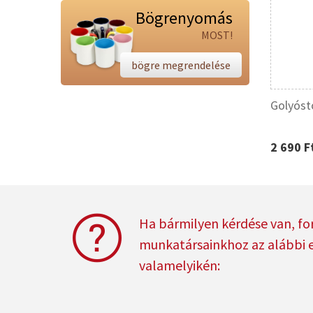
Bögrenyomás
MOST!
bögre megrendelése
Golyósto
2 690 F
Ha bármilyen kérdése van, fo
munkatársainkhoz az alábbi 
valamelyikén: