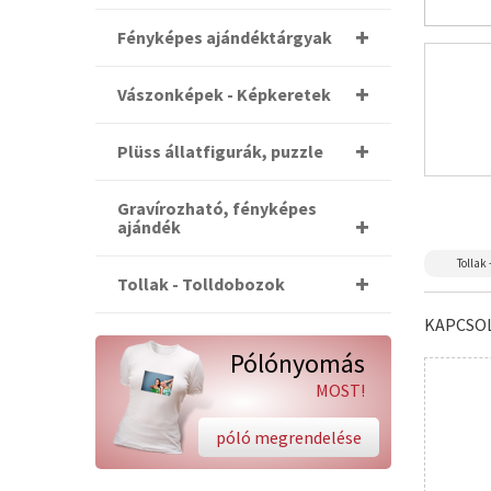
Fényképes ajándéktárgyak
Vászonképek - Képkeretek
Plüss állatfigurák, puzzle
Gravírozható, fényképes
ajándék
Tollak 
Tollak - Tolldobozok
KAPCSO
Pólónyomás
MOST!
póló megrendelése