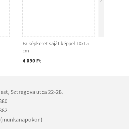
Fa képkeret saját képpel 10x15
Fa képkere
cm
cm
4 090 Ft
5 180 Ft
est,
Sztregova utca 22-28.
880
882
00 (munkanapokon)