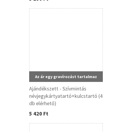
Az ár egy gravírozást tartalmaz
Ajándékszett - Szívmintás
névjegykártyatartó+kulcstartó (4
db elérhető)
5 420 Ft