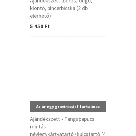
Ajándékszett (boros) dugó,
kiöntő, pincérbicska (2 db
elérhető)
5 450 Ft
Az ár egy gravírozást tartalmaz
Ajándékszett - Tangapapucs
mintás
névjegykártyatartó+kulcstartó (4