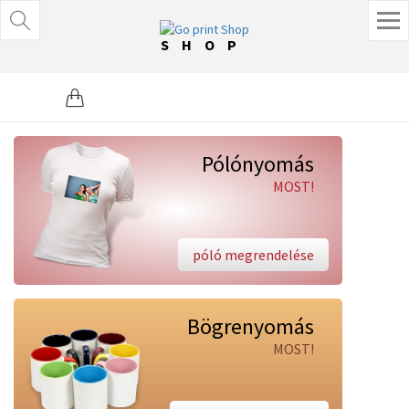
SHOP
Pólónyomás
MOST!
póló megrendelése
Bögrenyomás
MOST!