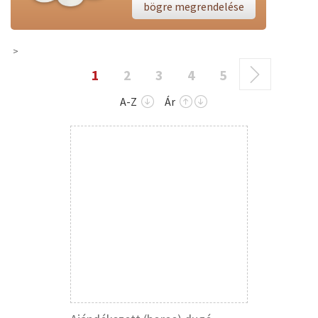
bögre megrendelése
1
2
3
4
5
A-Z
Ár