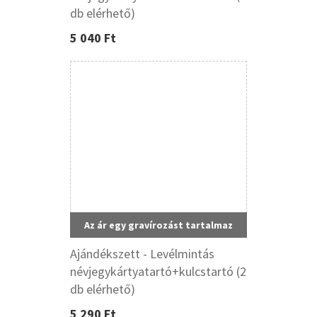
db elérhető)
5 040 Ft
Az ár egy gravírozást tartalmaz
Ajándékszett - Levélmintás
névjegykártyatartó+kulcstartó (2
db elérhető)
5 290 Ft