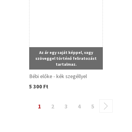
Az ár egy saját képpel, vagy
szöveggel történő feliratozást
tartalmaz.
Bébi előke - kék szegéllyel
5 300 Ft
1
2
3
4
5