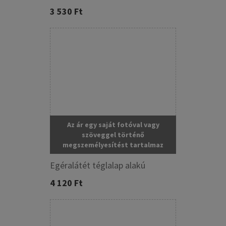
3 530 Ft
Az ár egy saját fotóval vagy
szöveggel történő
megszemélyesítést tartalmaz
Egéralátét téglalap alakú
4 120 Ft