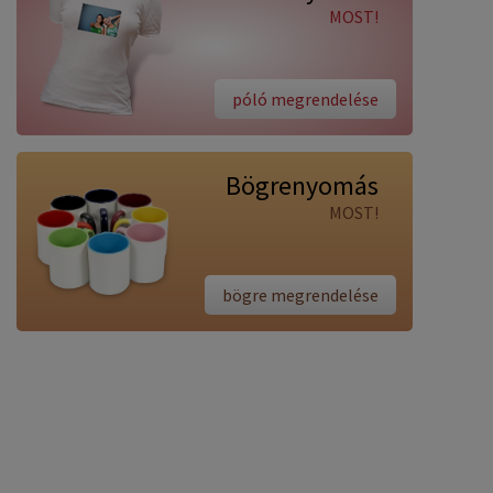
MOST!
póló megrendelése
Bögrenyomás
MOST!
bögre megrendelése