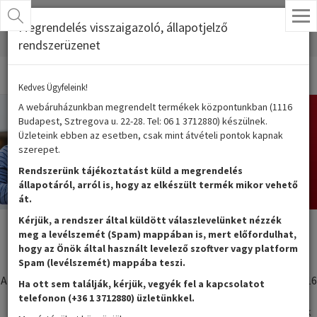
×
Megrendelés visszaigazoló, állapotjelző
SHOP
rendszerüzenet
Kedves Ügyfeleink!
A webáruházunkban megrendelt termékek központunkban (1116
Budapest, Sztregova u. 22-28. Tel: 06 1 3712880) készülnek.
Üzleteink ebben az esetben, csak mint átvételi pontok kapnak
szerepet.
Rendszerünk tájékoztatást küld a megrendelés
állapotáról, arról is, hogy az elkészült termék mikor vehető
át.
Kérjük, a rendszer által küldött válaszlevelünket nézzék
meg a levélszemét (Spam) mappában is, mert előfordulhat,
hogy az Önök által használt levelező szoftver vagy platform
Kedves Ügyfeleink!
Spam (levélszemét) mappába teszi.
A webáruházunkban megrendelt termékek központunkban (1116
Ha ott sem találják, kérjük, vegyék fel a kapcsolatot
Budapest, Sztregova u. 22-28. Tel: 06 1 3712880) készülnek.
telefonon (+36 1 3712880) üzletünkkel.
Üzleteink ebben az esetben, csak mint átvételi pontok kapnak