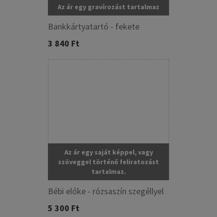
Az ár egy gravírozást tartalmaz
Bankkártyatartó - fekete
3 840 Ft
Az ár egy saját képpel, vagy
szöveggel történő feliratozást
tartalmaz.
Bébi előke - rózsaszín szegéllyel
5 300 Ft