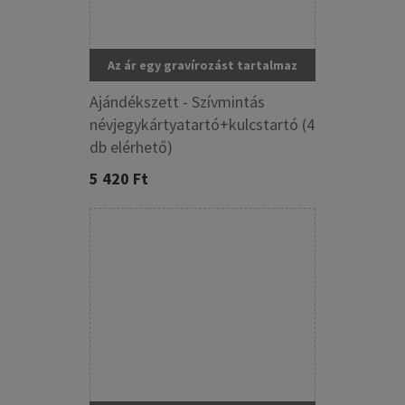
Az ár egy gravírozást tartalmaz
Ajándékszett - Szívmintás
névjegykártyatartó+kulcstartó (4
db elérhető)
5 420 Ft