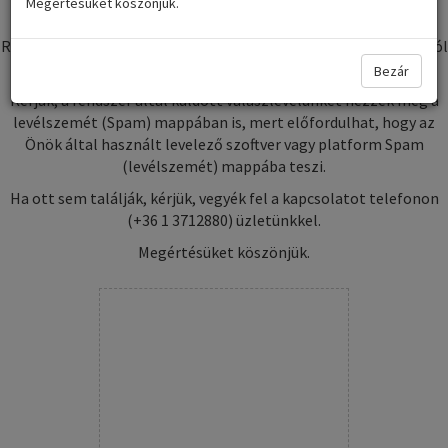
Megértésüket köszönjük.
szerepet.
Rendszerünk tájékoztatást küld a megrendelés állapotáról, arról
is, hogy az elkészült termék mikor vehető át.
Bezár
Kérjük, a rendszer által küldött válaszlevelünket nézzék meg a
levélszemét (Spam) mappában is, mert előfordulhat, hogy az
Önök által használt levelező szoftver vagy platform Spam
(levélszemét) mappába teszi.
Ha ott sem találják, kérjük, vegyék fel a kapcsolatot telefonon
(+36 1 3712880) üzletünkkel.
Megértésüket köszönjük.