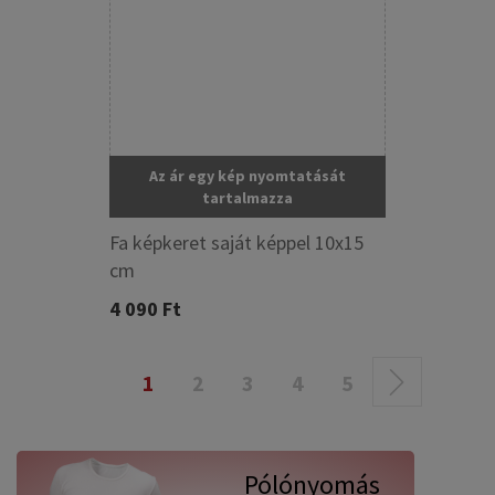
Az ár egy kép nyomtatását
tartalmazza
Fa képkeret saját képpel 10x15
cm
4 090 Ft
1
2
3
4
5
Pólónyomás