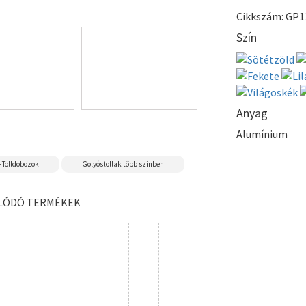
Cikkszám: GP1
Szín
Anyag
Alumínium
- Tolldobozok
Golyóstollak több színben
LÓDÓ TERMÉKEK