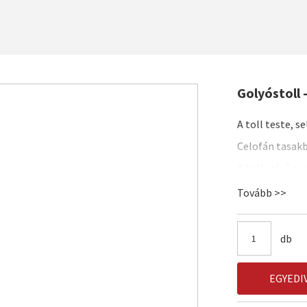
Golyóstoll 
A toll teste, 
Celofán tasakb
A toll színárn
Tovább >>
db
EGYEDI