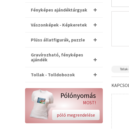
Fényképes ajándéktárgyak
Vászonképek - Képkeretek
Plüss állatfigurák, puzzle
Gravírozható, fényképes
ajándék
Tollak 
Tollak - Tolldobozok
KAPCSO
Pólónyomás
MOST!
póló megrendelése