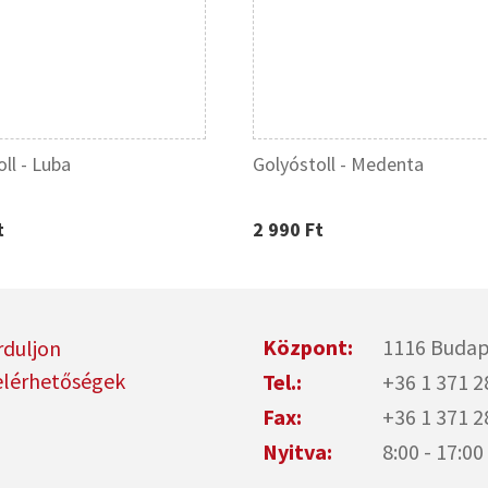
ll - Luba
Golyóstoll - Medenta
t
2 990 Ft
Központ:
1116 Budap
rduljon
elérhetőségek
Tel.:
+36 1 371 2
Fax:
+36 1 371 2
Nyitva:
8:00 - 17: