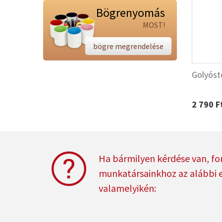
Bögrenyomás
MOST!
bögre megrendelése
Golyósto
2 790 F
Ha bármilyen kérdése van, fo
munkatársainkhoz az alábbi 
valamelyikén: