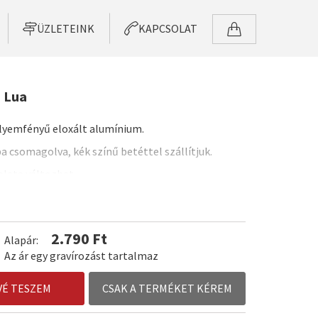
ÜZLETEINK
KAPCSOLAT
- Lua
selyemfényű eloxált alumínium.
a csomagolva, kék színű betéttel szállítjuk.
yalata változhat.
2.790 Ft
Alapár:
Az ár egy gravírozást tartalmaz
VÉ TESZEM
CSAK A TERMÉKET KÉREM