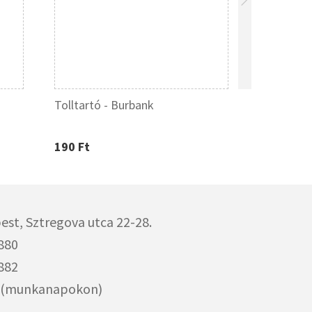
Tolltartó - Burbank
Pierre Car
golyóstoll
190 Ft
5 650 Ft
est,
Sztregova utca 22-28.
880
882
00 (munkanapokon)