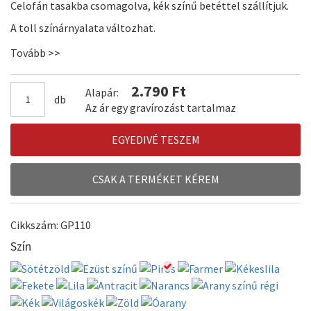
Celofán tasakba csomagolva, kék színű betéttel szállítjuk.
A toll színárnyalata változhat.
Tovább >>
2.790 Ft
Alapár:
db
Az ár egy gravírozást tartalmaz
EGYEDIVÉ TESZEM
CSAK A TERMÉKET KÉREM
Cikkszám: GP110
Szín