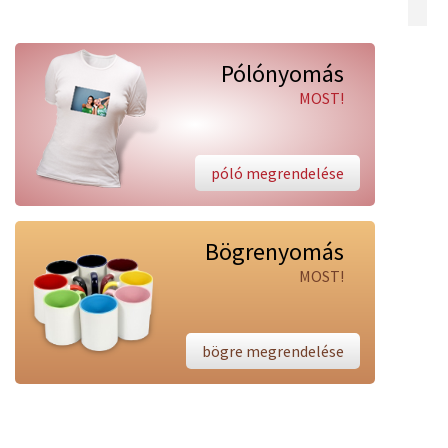
Pólónyomás
MOST!
póló megrendelése
Bögrenyomás
MOST!
bögre megrendelése