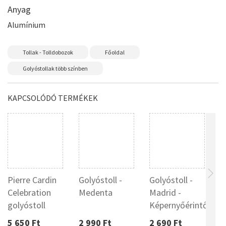
Anyag
Alumínium
Tollak - Tolldobozok
Főoldal
Golyóstollak több színben
KAPCSOLÓDÓ TERMÉKEK
Pierre Cardin
Golyóstoll -
Golyóstoll -
F
Celebration
Medenta
Madrid -
s
golyóstoll
Képernyőérintős
1
5 650 Ft
2 990 Ft
2 690 Ft
5