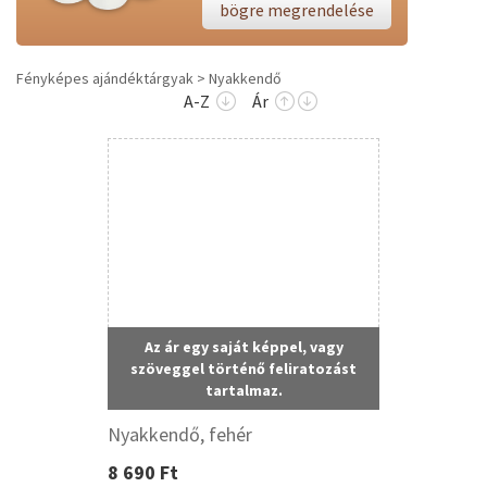
bögre megrendelése
Fényképes ajándéktárgyak
Nyakkendő
A-Z
Ár
Az ár egy saját képpel, vagy
szöveggel történő feliratozást
tartalmaz.
Nyakkendő, fehér
8 690 Ft