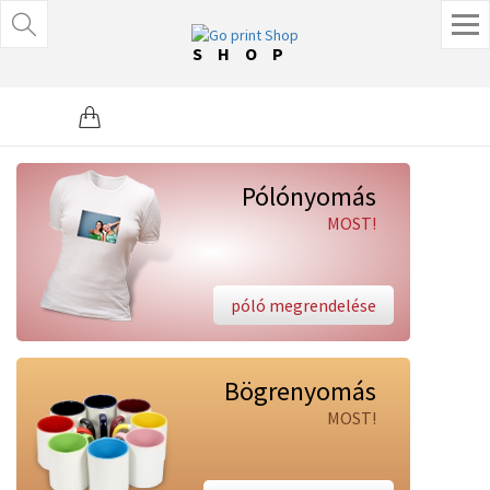
SHOP
Pólónyomás
MOST!
póló megrendelése
Bögrenyomás
MOST!