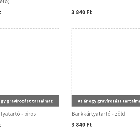
hető)
t
3 840 Ft
egy gravírozást tartalmaz
Az ár egy gravírozást tartalm
tyatartó - piros
Bankkártyatartó - zöld
t
3 840 Ft