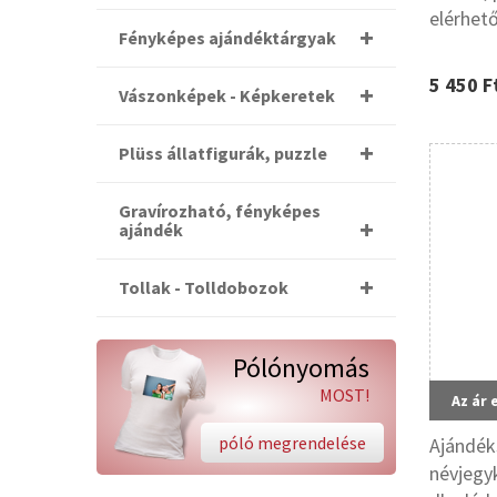
elérhet
Fényképes ajándéktárgyak
5 450 F
Vászonképek - Képkeretek
Plüss állatfigurák, puzzle
Gravírozható, fényképes
ajándék
Tollak - Tolldobozok
Pólónyomás
MOST!
Az ár 
póló megrendelése
Ajándék
névjegy