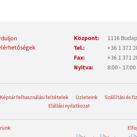
Központ:
1116 Budap
rduljon
elérhetőségek
Tel.:
+36 1 371 2
Fax:
+36 1 371 2
Nyitva:
8:00 - 17:
Képtár felhasználási feltételek
Üzleteink
Szállítási és f
Elállási nyilatkozat
erünk:
Elfo