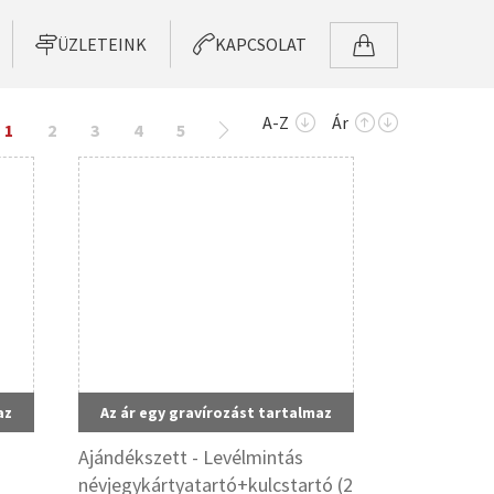
ÜZLETEINK
KAPCSOLAT
A-Z
Ár
1
2
3
4
5
az
Az ár egy gravírozást tartalmaz
Ajándékszett - Levélmintás
névjegykártyatartó+kulcstartó (2