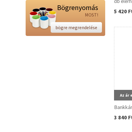
db elér
Bögrenyomás
5 420 F
MOST!
bögre megrendelése
Az ár 
Bankkár
3 840 F