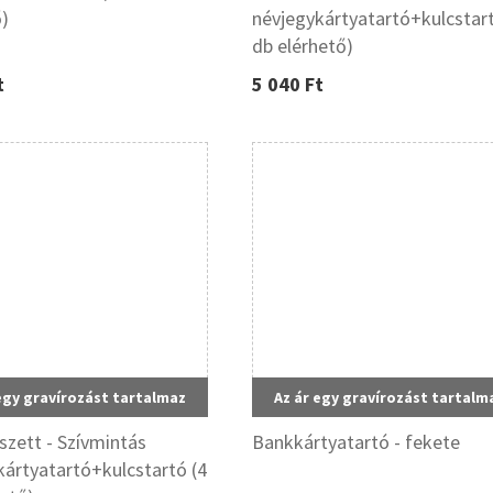
ő)
névjegykártyatartó+kulcstart
db elérhető)
t
5 040 Ft
egy gravírozást tartalmaz
Az ár egy gravírozást tartalm
szett - Szívmintás
Bankkártyatartó - fekete
kártyatartó+kulcstartó (4