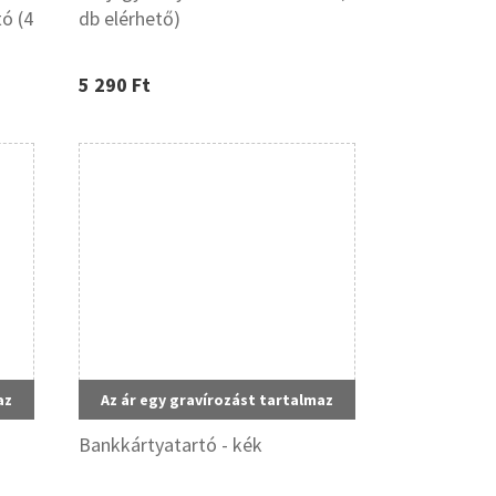
ó (4
db elérhető)
5 290 Ft
az
Az ár egy gravírozást tartalmaz
Bankkártyatartó - kék