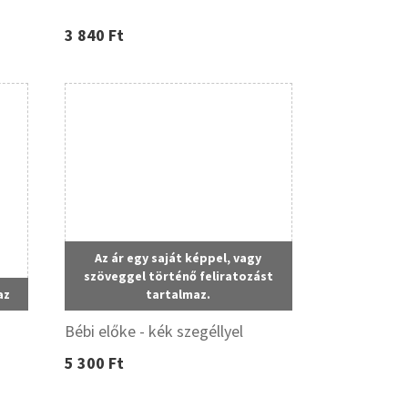
3 840 Ft
Az ár egy saját képpel, vagy
szöveggel történő feliratozást
az
tartalmaz.
Bébi előke - kék szegéllyel
5 300 Ft