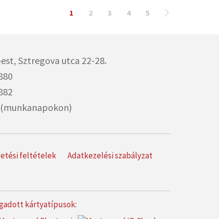
1
2
3
4
5
est,
Sztregova utca 22-28.
880
882
00 (munkanapokon)
izetési feltételek
Adatkezelési szabályzat
gadott kártyatípusok: