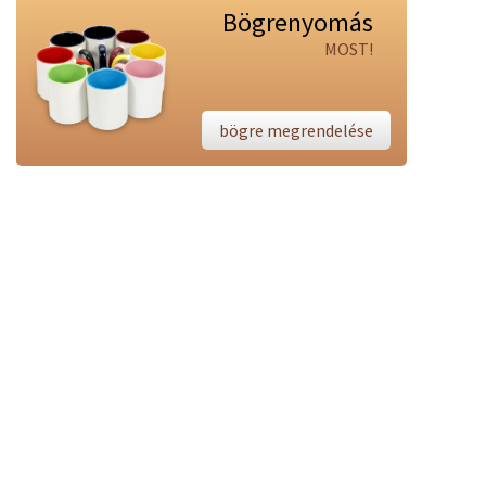
Bögrenyomás
MOST!
bögre megrendelése