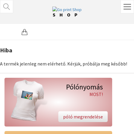
SHOP
Hiba
A termék jelenleg nem elérhető. Kérjük, próbálja meg később!
Pólónyomás
MOST!
póló megrendelése