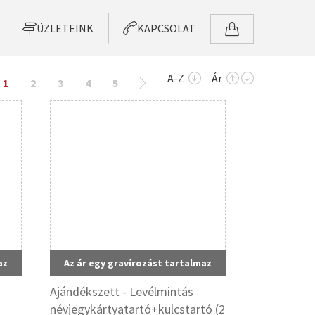
ÜZLETEINK
KAPCSOLAT
A-Z
Ár
1
2
3
4
5
az
Az ár egy gravírozást tartalmaz
Ajándékszett - Levélmintás
névjegykártyatartó+kulcstartó (2