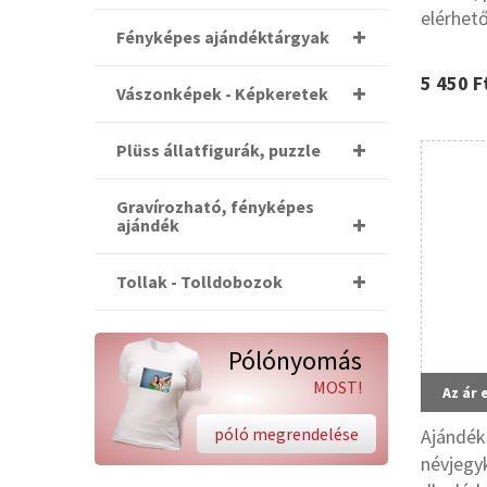
elérhet
Fényképes ajándéktárgyak
5 450 F
Vászonképek - Képkeretek
Plüss állatfigurák, puzzle
Gravírozható, fényképes
ajándék
Tollak - Tolldobozok
Pólónyomás
MOST!
Az ár 
póló megrendelése
Ajándék
névjegy