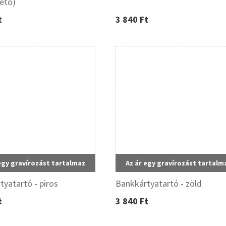
hető)
t
3 840 Ft
egy gravírozást tartalmaz
Az ár egy gravírozást tartalm
tyatartó - piros
Bankkártyatartó - zöld
t
3 840 Ft