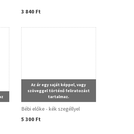
3 840 Ft
Az ár egy saját képpel, vagy
szöveggel történő feliratozást
az
tartalmaz.
Bébi előke - kék szegéllyel
5 300 Ft