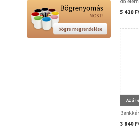
db elér
Bögrenyomás
5 420 F
MOST!
bögre megrendelése
Az ár 
Bankkár
3 840 F