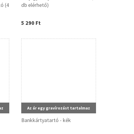
ó (4
db elérhető)
5 290 Ft
az
Az ár egy gravírozást tartalmaz
Bankkártyatartó - kék