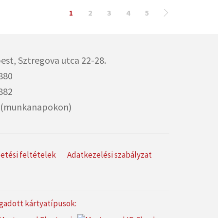
1
2
3
4
5
est,
Sztregova utca 22-28.
880
882
00 (munkanapokon)
izetési feltételek
Adatkezelési szabályzat
gadott kártyatípusok: