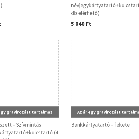
ő)
névjegykártyatartó+kulcstart
db elérhető)
t
5 040 Ft
egy gravírozást tartalmaz
Az ár egy gravírozást tartalm
szett - Szívmintás
Bankkártyatartó - fekete
kártyatartó+kulcstartó (4