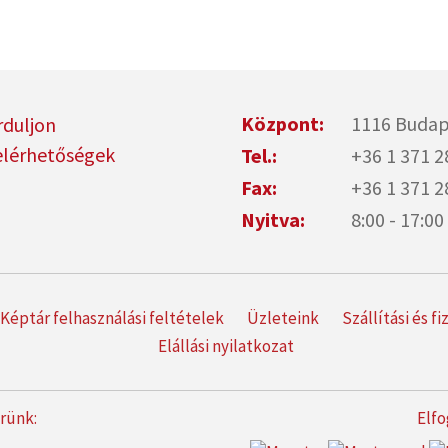
Központ:
1116 Budap
rduljon
elérhetőségek
Tel.:
+36 1 371 2
Fax:
+36 1 371 2
Nyitva:
8:00 - 17:
Képtár felhasználási feltételek
Üzleteink
Szállítási és f
Elállási nyilatkozat
erünk:
Elfo