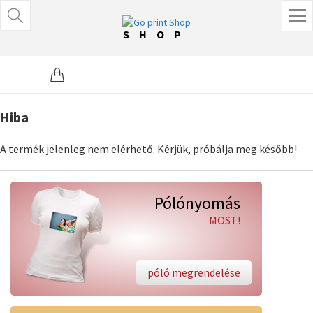
SHOP
Hiba
A termék jelenleg nem elérhető. Kérjük, próbálja meg később!
Pólónyomás
MOST!
póló megrendelése