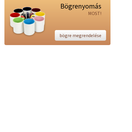
Bögrenyomás
MOST!
bögre megrendelése