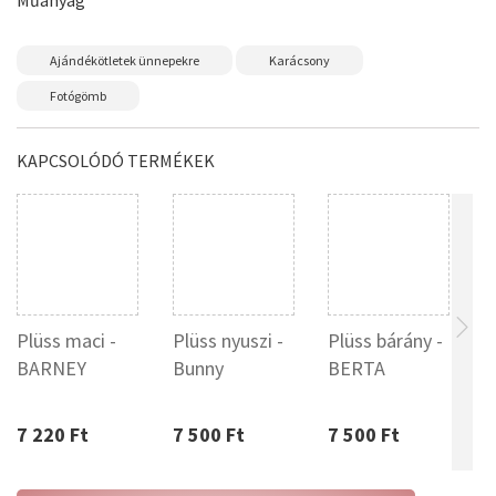
Műanyag
Ajándékötletek ünnepekre
Karácsony
Fotógömb
KAPCSOLÓDÓ TERMÉKEK
Plüss maci -
Plüss nyuszi -
Plüss bárány -
P
BARNEY
Bunny
BERTA
c
7 220 Ft
7 500 Ft
7 500 Ft
1