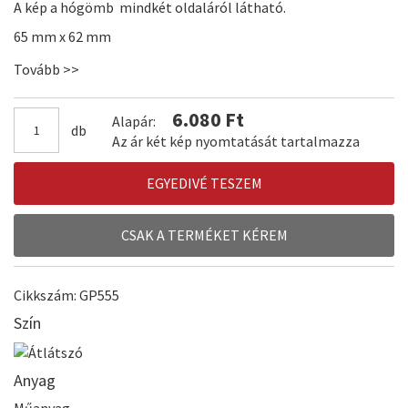
A kép a hógömb mindkét oldaláról látható.
65 mm x 62 mm
Kiváló ajándék és dekoráció.
Tovább >>
6.080 Ft
Alapár:
db
Az ár két kép nyomtatását tartalmazza
EGYEDIVÉ TESZEM
CSAK A TERMÉKET KÉREM
Cikkszám: GP555
Szín
Anyag