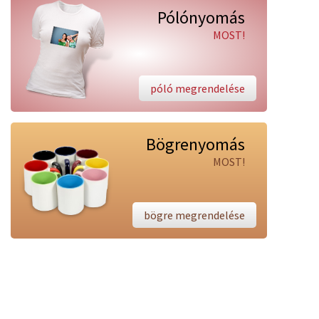
Pólónyomás
MOST!
póló megrendelése
Bögrenyomás
MOST!
bögre megrendelése