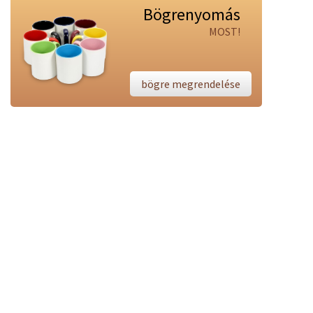
Bögrenyomás
MOST!
bögre megrendelése