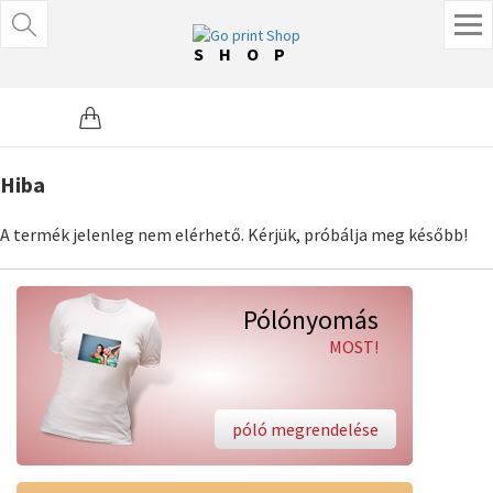
SHOP
Hiba
A termék jelenleg nem elérhető. Kérjük, próbálja meg később!
Pólónyomás
MOST!
póló megrendelése