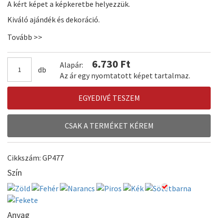
A kért képet a képkeretbe helyezzük.
Kiváló ajándék és dekoráció.
Tovább >>
6.730 Ft
Alapár:
db
Az ár egy nyomtatott képet tartalmaz.
EGYEDIVÉ TESZEM
CSAK A TERMÉKET KÉREM
Cikkszám: GP477
Szín
Anyag