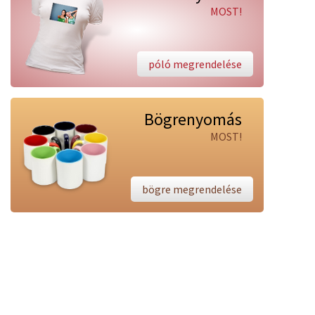
MOST!
póló megrendelése
Bögrenyomás
MOST!
bögre megrendelése