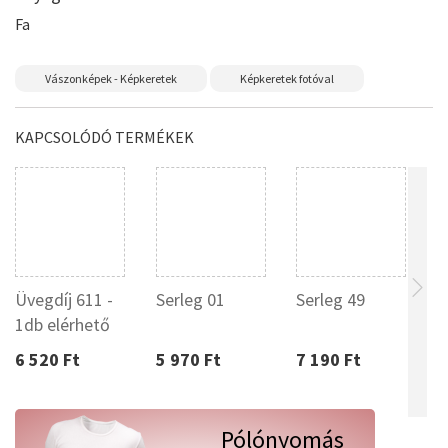
Fa
Vászonképek - Képkeretek
Képkeretek fotóval
KAPCSOLÓDÓ TERMÉKEK
Üvegdíj 611 -
Serleg 01
Serleg 49
S
1db elérhető
e
6 520 Ft
5 970 Ft
7 190 Ft
3
Pólónyomás