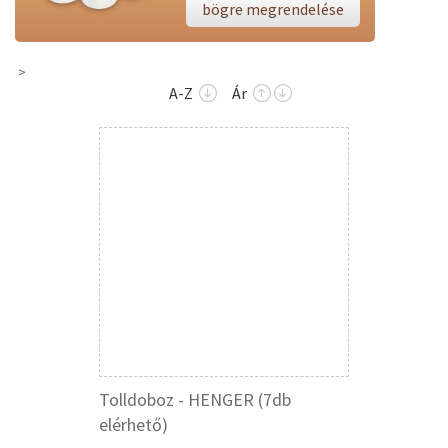
bögre megrendelése
A-Z
Ár
Tolldoboz - HENGER (7db
elérhető)