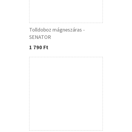
Tolldoboz mágneszáras -
SENATOR
1 790 Ft