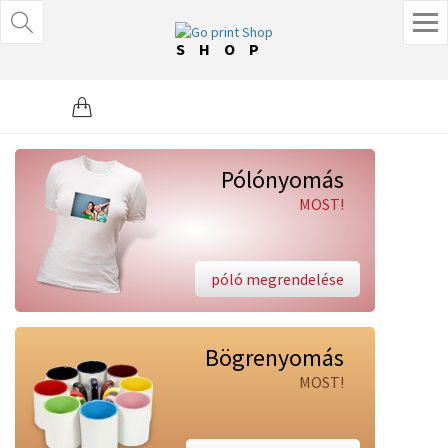
SHOP
Pólónyomás
MOST!
póló megrendelése
Bögrenyomás
MOST!