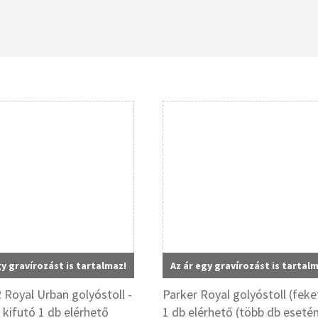
gy gravírozást is tartalmaz!
Az ár egy gravírozást is tartal
Royal Urban golyóstoll -
Parker Royal golyóstoll (feke
 kifutó 1 db elérhető
1 db elérhető (több db eseté