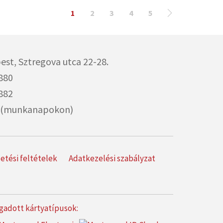
1
2
3
4
5
est,
Sztregova utca 22-28.
880
882
00 (munkanapokon)
izetési feltételek
Adatkezelési szabályzat
gadott kártyatípusok: