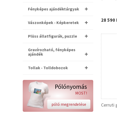
Fényképes ajándéktárgyak
28 590 
Vászonképek - Képkeretek
Plüss állatfigurák, puzzle
Gravírozható, fényképes
ajándék
Tollak - Tolldobozok
Pólónyomás
MOST!
póló megrendelése
Cerruti 