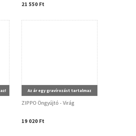
21 550 Ft
maz!
Az ár egy gravírozást tartalmaz
ZIPPO Öngyújtó - Virág
19 020 Ft