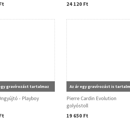
Ft
24 120 Ft
egy gravírozást tartalmaz
Az ár egy gravírozást is tartal
ngyújtó - Playboy
Pierre Cardin Evolution
golyóstoll
Ft
19 650 Ft