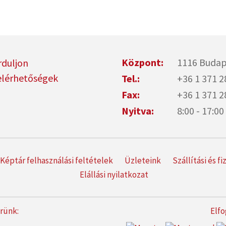
Központ:
1116 Budap
rduljon
elérhetőségek
Tel.:
+36 1 371 2
Fax:
+36 1 371 2
Nyitva:
8:00 - 17:
Képtár felhasználási feltételek
Üzleteink
Szállítási és f
Elállási nyilatkozat
erünk:
Elfo