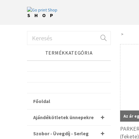
SHOP
TERMÉKKATEGÓRIA
Főoldal
Az ár e
Ajándékötletek ünnepekre
PARKER 
Szobor - Üvegdíj - Serleg
(fekete)