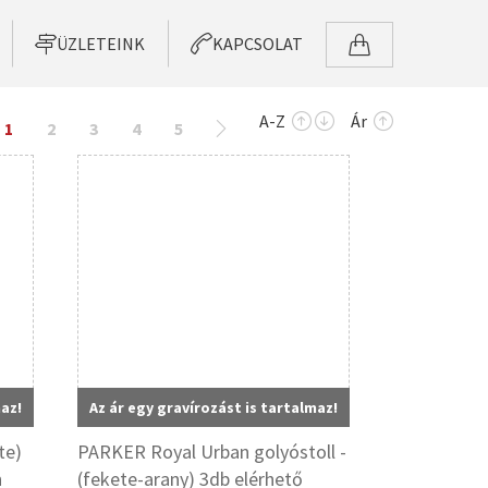
ÜZLETEINK
KAPCSOLAT
A-Z
Ár
1
2
3
4
5
maz!
Az ár egy gravírozást is tartalmaz!
te)
PARKER Royal Urban golyóstoll -
n
(fekete-arany) 3db elérhető