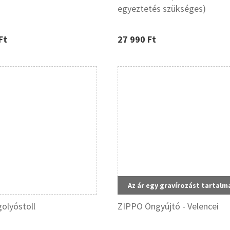
egyeztetés szükséges)
Ft
27 990 Ft
Az ár egy gravírozást tartalm
golyóstoll
ZIPPO Öngyújtó - Velencei