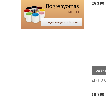
26 390 
Bögrenyomás
MOST!
bögre megrendelése
Az ár 
ZIPPO Ö
19 790 