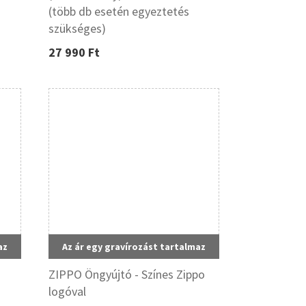
(több db esetén egyeztetés
szükséges)
27 990 Ft
az
Az ár egy gravírozást tartalmaz
ZIPPO Öngyújtó - Színes Zippo
logóval