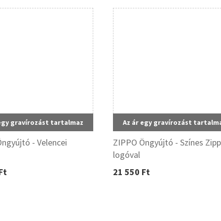
egy gravírozást tartalmaz
Az ár egy gravírozást tartalm
ngyújtó - Velencei
ZIPPO Öngyújtó - Színes Zip
logóval
Ft
21 550 Ft