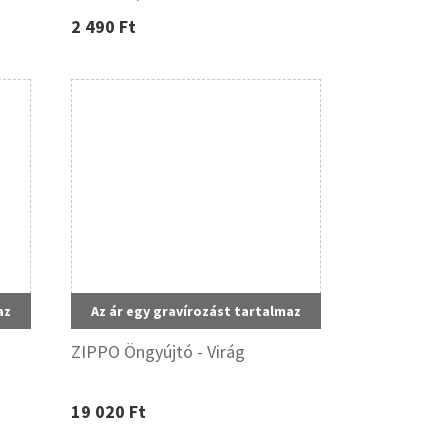
2 490 Ft
az
Az ár egy gravírozást tartalmaz
ZIPPO Öngyújtó - Virág
19 020 Ft