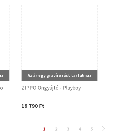
az
Az ár egy gravírozást tartalmaz
po
ZIPPO Öngyújtó - Playboy
19 790 Ft
1
2
3
4
5