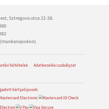
est,
Sztregova utca 22-28.
880
882
00 (munkanapokon)
izetési feltételek
Adatkezelési szabályzat
gadott kártyatípusok: