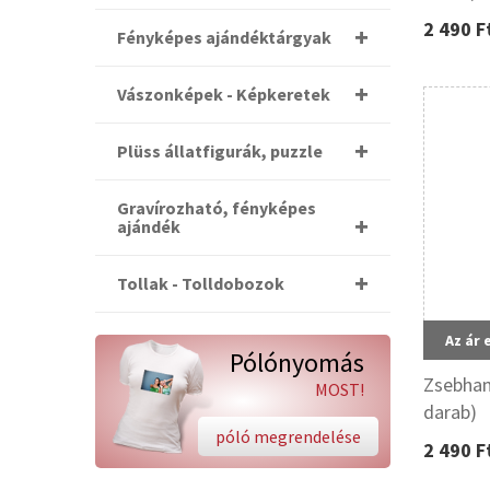
2 490 F
Fényképes ajándéktárgyak
Vászonképek - Képkeretek
Plüss állatfigurák, puzzle
Gravírozható, fényképes
ajándék
Tollak - Tolldobozok
Az ár 
Pólónyomás
Zsebham
MOST!
darab)
póló megrendelése
2 490 F