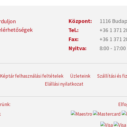
Központ:
1116 Budap
rduljon
elérhetőségek
Tel.:
+36 1 371 2
Fax:
+36 1 371 2
Nyitva:
8:00 - 17:
Képtár felhasználási feltételek
Üzleteink
Szállítási és f
Elállási nyilatkozat
erünk:
Elfo