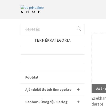
SHOP
TERMÉKKATEGÓRIA
Főoldal
Az ár 
Ajándékötletek ünnepekre
Zsebham
Szobor - Üvegdíj - Serleg
darab)