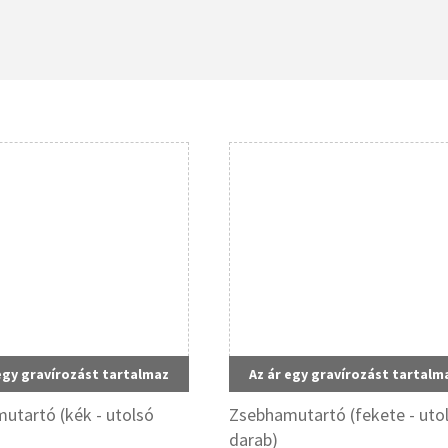
egy gravírozást tartalmaz
Az ár egy gravírozást tartalm
utartó (kék - utolsó
Zsebhamutartó (fekete - uto
darab)