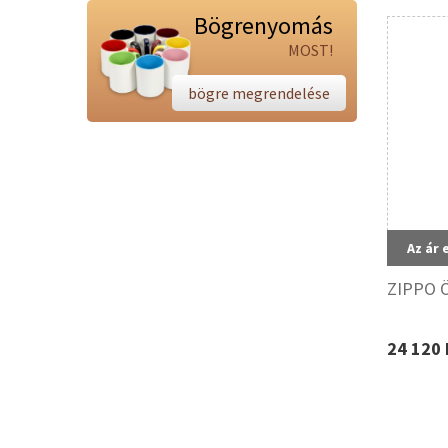
Bögrenyomás
MOST!
bögre megrendelése
Az ár 
ZIPPO Ö
24 120 