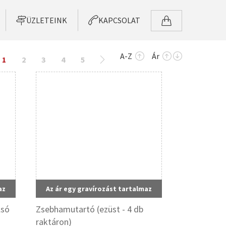
ÜZLETEINK
KAPCSOLAT
A-Z
Ár
1
2
3
4
5
az
Az ár egy gravírozást tartalmaz
lsó
Zsebhamutartó (ezüst - 4 db
raktáron)