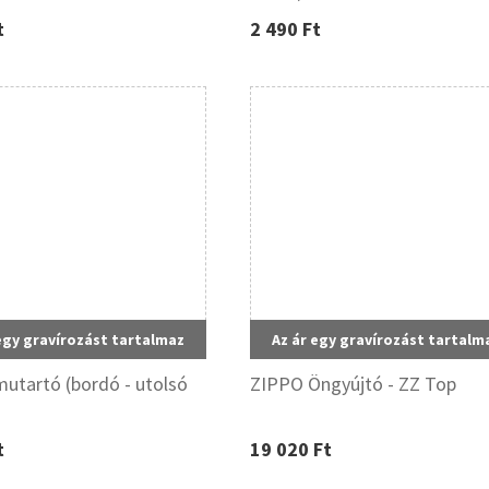
t
2 490 Ft
egy gravírozást tartalmaz
Az ár egy gravírozást tartalm
utartó (bordó - utolsó
ZIPPO Öngyújtó - ZZ Top
t
19 020 Ft