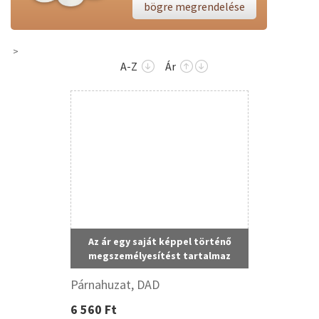
bögre megrendelése
A-Z
Ár
Az ár egy saját képpel történő
megszemélyesítést tartalmaz
Párnahuzat, DAD
6 560 Ft