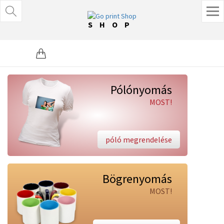
SHOP
Pólónyomás
MOST!
póló megrendelése
Bögrenyomás
MOST!