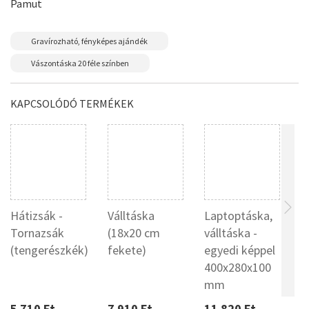
Pamut
Gravírozható, fényképes ajándék
Vászontáska 20 féle színben
KAPCSOLÓDÓ TERMÉKEK
Hátizsák -
Válltáska
Laptoptáska,
B
Tornazsák
(18x20 cm
válltáska -
4
(tengerészkék)
fekete)
egyedi képpel
400x280x100
mm
5 710 Ft
7 910 Ft
11 820 Ft
5