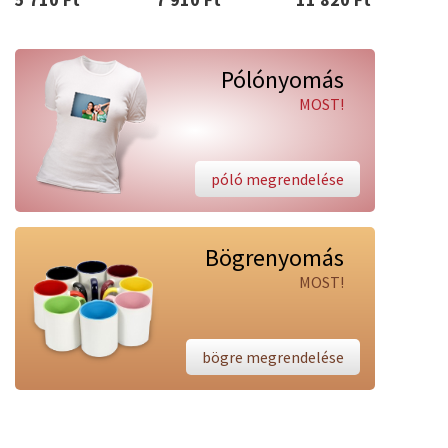
Pólónyomás
MOST!
póló megrendelése
Bögrenyomás
MOST!
bögre megrendelése