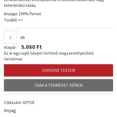
teherbírású táska.
Anyaga: 100% Pamut
Füle hossza: 67 cm
Tovább >>
Mérete: 38 x 42 cm
10 literes
db
Nyomtatható felület: 21 x 30 cm
5.080 Ft
Alapár:
Az ár egy saját képpel történő megszemélyesítést
tartalmaz
EGYEDIVÉ TESZEM
CSAK A TERMÉKET KÉREM
Cikkszám: GP718
Anyag