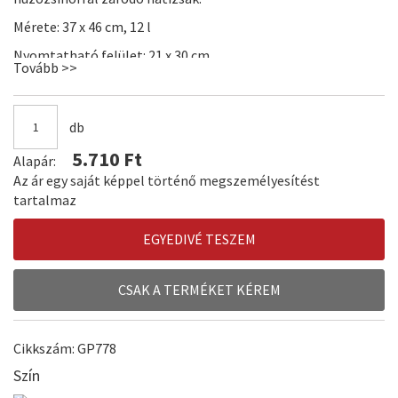
Mérete: 37 x 46 cm, 12 l
Nyomtatható felület: 21 x 30 cm.
Tovább >>
db
5.710 Ft
Alapár:
Az ár egy saját képpel történő megszemélyesítést
tartalmaz
EGYEDIVÉ TESZEM
CSAK A TERMÉKET KÉREM
Cikkszám: GP778
Szín