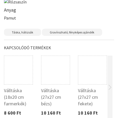
Anyag
Pamut
Táska, hátizsák
Gravírozható, fényképes ajándék
KAPCSOLÓDÓ TERMÉKEK
Válltáska
Válltáska
Válltáska
Ö
(18x20 cm
(27x27 cm
(27x27 cm
farmerkék)
bézs)
fekete)
8 600 Ft
10 160 Ft
10 160 Ft
7