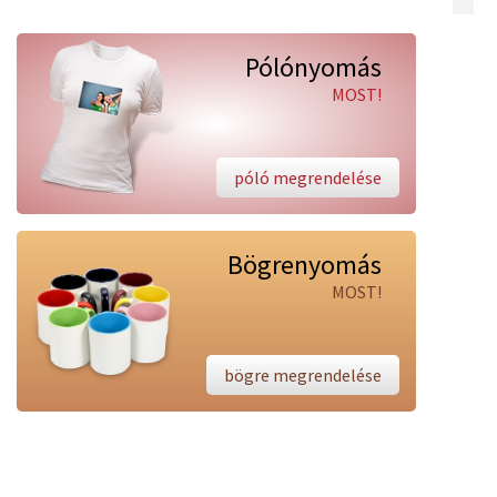
Pólónyomás
MOST!
póló megrendelése
Bögrenyomás
MOST!
bögre megrendelése