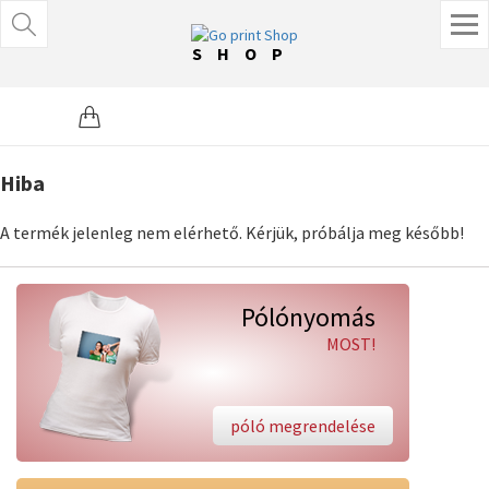
SHOP
Hiba
A termék jelenleg nem elérhető. Kérjük, próbálja meg később!
Pólónyomás
MOST!
póló megrendelése