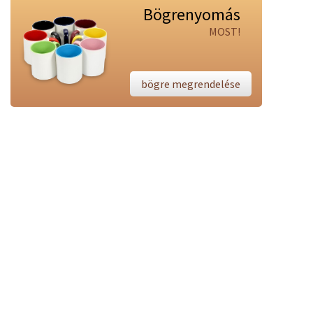
Bögrenyomás
MOST!
bögre megrendelése