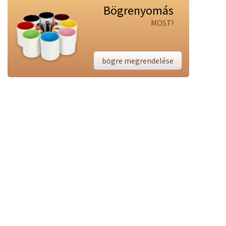
Bögrenyomás
MOST!
bögre megrendelése