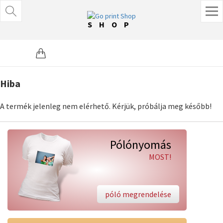
SHOP
Hiba
A termék jelenleg nem elérhető. Kérjük, próbálja meg később!
Pólónyomás
MOST!
póló megrendelése