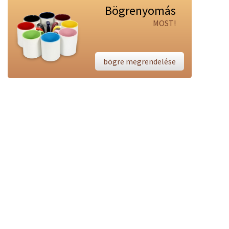
Bögrenyomás
MOST!
bögre megrendelése