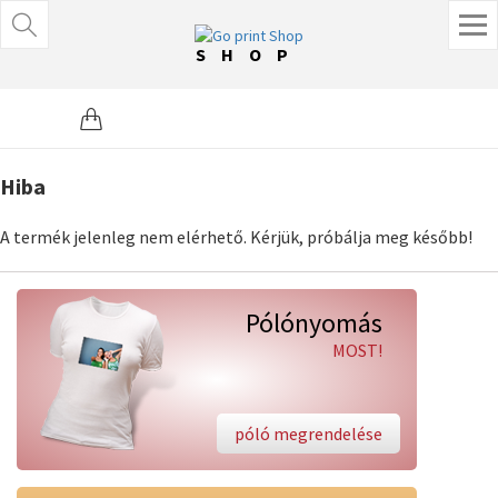
SHOP
Hiba
A termék jelenleg nem elérhető. Kérjük, próbálja meg később!
Pólónyomás
MOST!
póló megrendelése