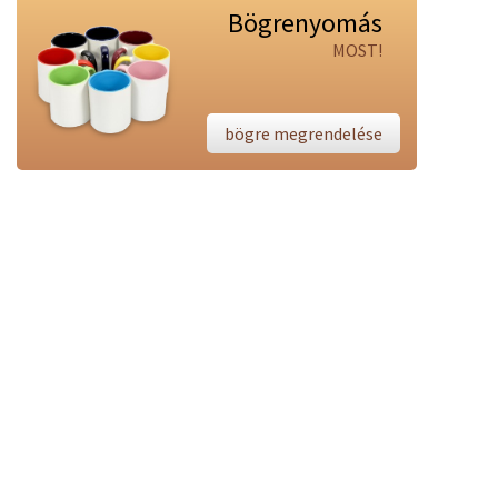
Bögrenyomás
MOST!
bögre megrendelése