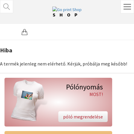
SHOP
Hiba
A termék jelenleg nem elérhető. Kérjük, próbálja meg később!
Pólónyomás
MOST!
póló megrendelése