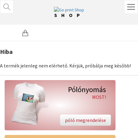
SHOP
Hiba
A termék jelenleg nem elérhető. Kérjük, próbálja meg később!
Pólónyomás
MOST!
póló megrendelése