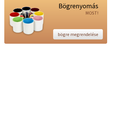
Bögrenyomás
MOST!
bögre megrendelése