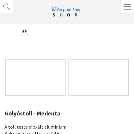
SHOP
Golyóstoll - Medenta
A toll teste eloxált alumínium.
Kék színű betéttel szállítjuk.