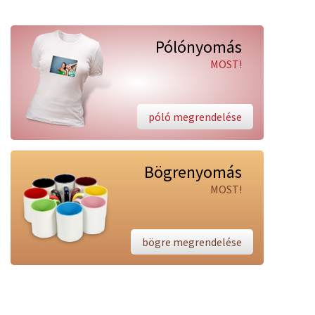
Pólónyomás
MOST!
póló megrendelése
Bögrenyomás
MOST!
bögre megrendelése