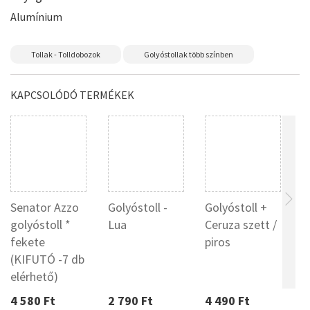
Alumínium
Tollak - Tolldobozok
Golyóstollak több színben
KAPCSOLÓDÓ TERMÉKEK
Senator Azzo
Golyóstoll -
Golyóstoll +
P
golyóstoll *
Lua
Ceruza szett /
C
fekete
piros
g
(KIFUTÓ -7 db
elérhető)
4 580 Ft
2 790 Ft
4 490 Ft
5