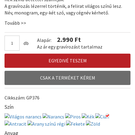
A gravírozás lézerrel történik, a felirat világos színű lesz.
Név, monogram, egy-két szó, vagy cégnév kérhető.
A toll színárnyalata változhat.
Tovább >>
2.990 Ft
Alapár:
db
Az ár egy gravírozást tartalmaz
EGYEDIVÉ TESZEM
CSAK A TERMÉKET KÉREM
Cikkszám: GP376
Szín
Anyag