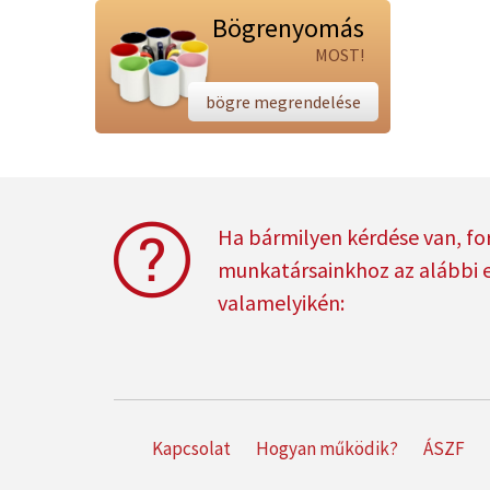
Bögrenyomás
MOST!
bögre megrendelése
Ha bármilyen kérdése van, fo
munkatársainkhoz az alábbi 
valamelyikén:
Kapcsolat
Hogyan működik?
ÁSZF