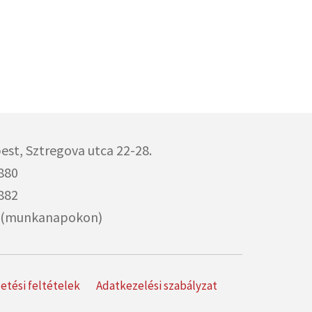
est,
Sztregova utca 22-28.
880
882
00 (munkanapokon)
izetési feltételek
Adatkezelési szabályzat