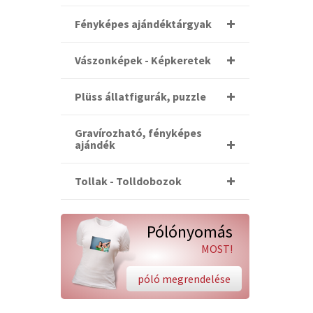
Fényképes ajándéktárgyak
Vászonképek - Képkeretek
Plüss állatfigurák, puzzle
Gravírozható, fényképes
ajándék
Tollak - Tolldobozok
Pólónyomás
MOST!
póló megrendelése