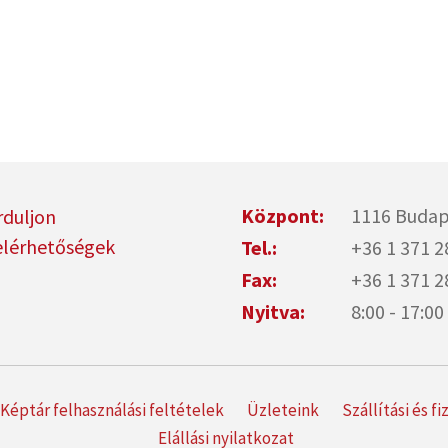
Központ:
1116 Budap
rduljon
elérhetőségek
Tel.:
+36 1 371 2
Fax:
+36 1 371 2
Nyitva:
8:00 - 17:
Képtár felhasználási feltételek
Üzleteink
Szállítási és f
Elállási nyilatkozat