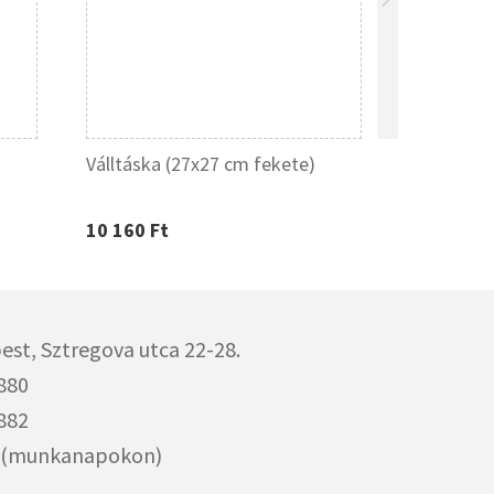
Válltáska (27x27 cm fekete)
Hátizsák -
10 160 Ft
5 710 Ft
est,
Sztregova utca 22-28.
880
882
00 (munkanapokon)