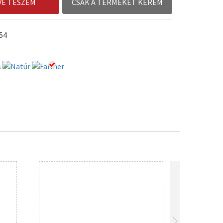
VÉ TESZEM
CSAK A TERMÉKET KÉREM
54