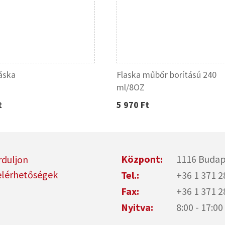
áska
Flaska műbőr borítású 240
ml/8OZ
t
5 970 Ft
Központ:
1116 Budap
rduljon
elérhetőségek
Tel.:
+36 1 371 2
Fax:
+36 1 371 2
Nyitva:
8:00 - 17: