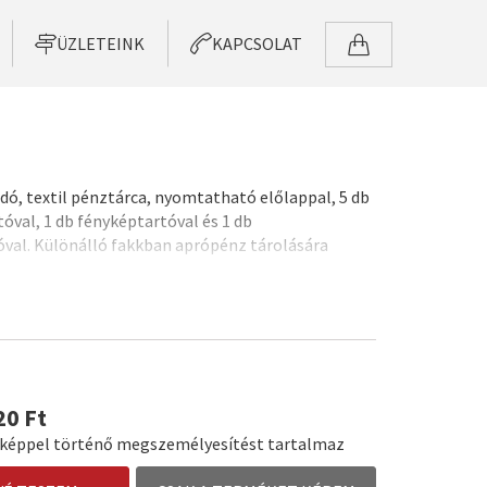
ÜZLETEINK
KAPCSOLAT
dó, textil pénztárca, nyomtatható előlappal, 5 db
óval, 1 db fényképtartóval és 1 db
val. Különálló fakkban aprópénz tárolására
85 mm
elület: 117x75 mm
20 Ft
t képpel történő megszemélyesítést tartalmaz