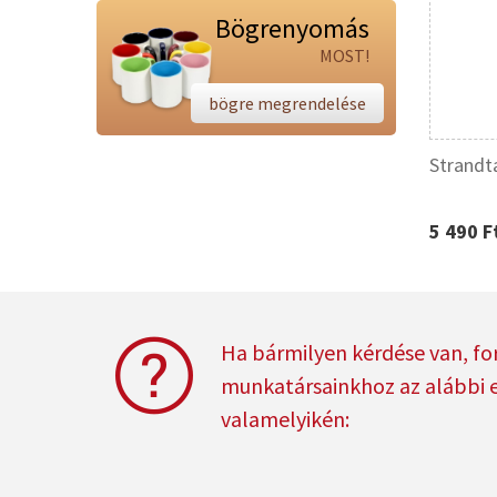
Bögrenyomás
MOST!
bögre megrendelése
Strandt
5 490 F
Ha bármilyen kérdése van, fo
munkatársainkhoz az alábbi 
valamelyikén: