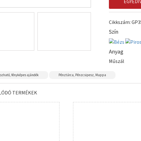
EGYEDI
Cikkszám: GP3
Szín
Anyag
Műszál
ozható, fényképes ajándék
Pénztárca, Pénzcsipesz, Mappa
LÓDÓ TERMÉKEK