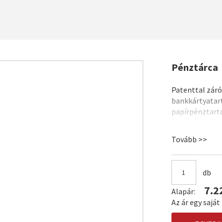
Pénztárca
Patenttal záró
bankkártyatart
papírpénztartó
alkalmas.
Mérete: 117x
Tovább >>
Nyomtatható f
db
7.2
Alapár:
Az ár egy sajá