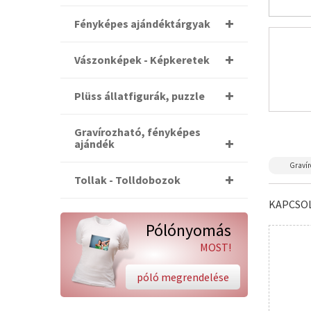
Fényképes ajándéktárgyak
Vászonképek - Képkeretek
Plüss állatfigurák, puzzle
Gravírozható, fényképes
ajándék
Gravír
Tollak - Tolldobozok
KAPCSO
Pólónyomás
MOST!
póló megrendelése