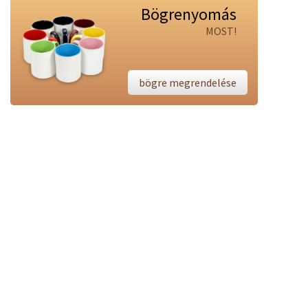
Bögrenyomás
MOST!
bögre megrendelése