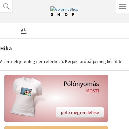
SHOP
Hiba
A termék jelenleg nem elérhető. Kérjük, próbálja meg később!
Pólónyomás
MOST!
póló megrendelése