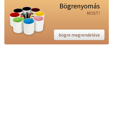
Bögrenyomás
MOST!
bögre megrendelése