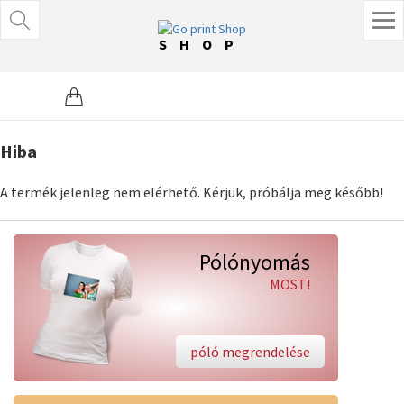
SHOP
Hiba
A termék jelenleg nem elérhető. Kérjük, próbálja meg később!
Pólónyomás
MOST!
póló megrendelése