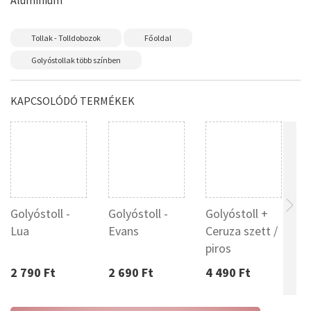
Alumínium
Tollak - Tolldobozok
Főoldal
Golyóstollak több színben
KAPCSOLÓDÓ TERMÉKEK
Golyóstoll -
Golyóstoll -
Golyóstoll +
P
Lua
Evans
Ceruza szett /
C
piros
g
2 790 Ft
2 690 Ft
4 490 Ft
5