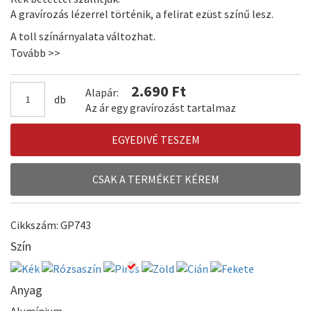
A gravírozás lézerrel történik, a felirat ezüst színű lesz.
A toll színárnyalata változhat.
Tovább >>
2.690 Ft
Alapár:
db
Az ár egy gravírozást tartalmaz
EGYEDIVÉ TESZEM
CSAK A TERMÉKET KÉREM
Cikkszám: GP743
Szín
Anyag