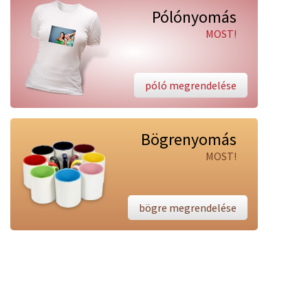
Pólónyomás
MOST!
póló megrendelése
Bögrenyomás
MOST!
bögre megrendelése