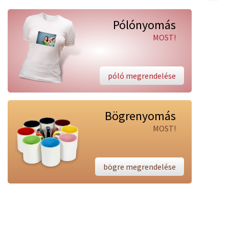
Pólónyomás
MOST!
póló megrendelése
Bögrenyomás
MOST!
bögre megrendelése