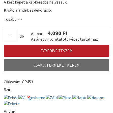
A kért képet a képkeretbe helyezzük.
Kiváló ajándék és dekoráció.
Tovább >>
4.090 Ft
Alapár:
db
Az ár egy nyomtatott képet tartalmaz.
EGYEDIVÉ TESZEM
CSAK A TERMÉKET KÉREM
Cikkszám: GP453
Szín
Anyag