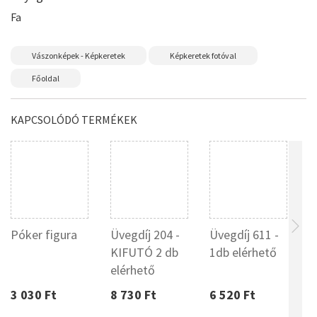
Fa
Vászonképek - Képkeretek
Képkeretek fotóval
Főoldal
KAPCSOLÓDÓ TERMÉKEK
Póker figura
Üvegdíj 204 -
Üvegdíj 611 -
S
KIFUTÓ 2 db
1db elérhető
elérhető
3 030 Ft
8 730 Ft
6 520 Ft
7