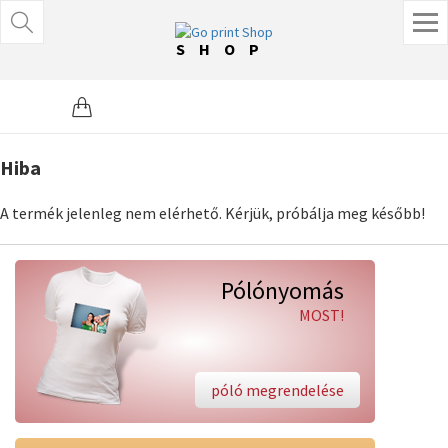
SHOP
Hiba
A termék jelenleg nem elérhető. Kérjük, próbálja meg később!
Pólónyomás
MOST!
póló megrendelése