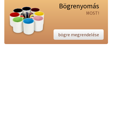
Bögrenyomás
MOST!
bögre megrendelése