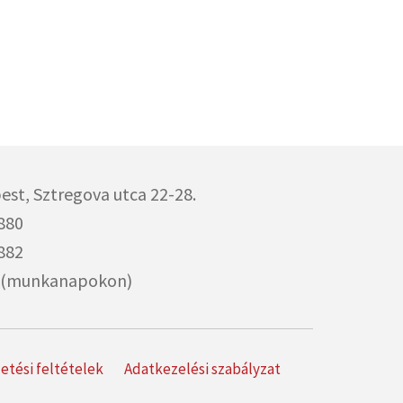
est,
Sztregova utca 22-28.
880
882
00 (munkanapokon)
izetési feltételek
Adatkezelési szabályzat