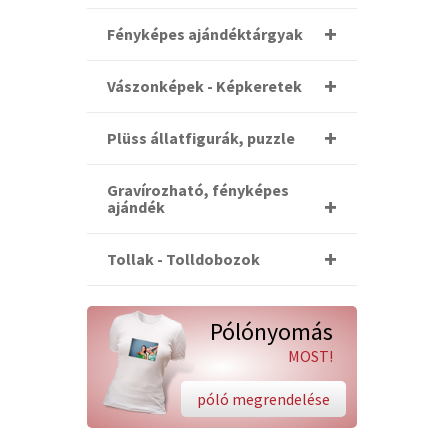
Fényképes ajándéktárgyak
Vászonképek - Képkeretek
Plüss állatfigurák, puzzle
Gravírozható, fényképes
ajándék
Tollak - Tolldobozok
Pólónyomás
MOST!
póló megrendelése