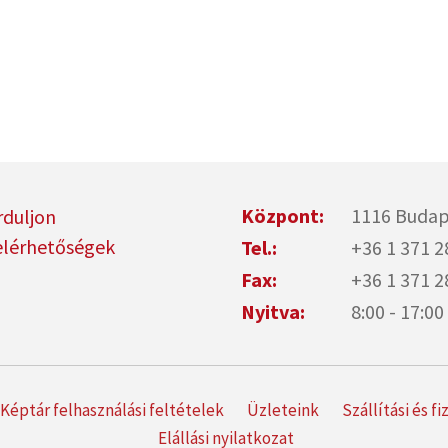
Központ:
1116 Budap
rduljon
elérhetőségek
Tel.:
+36 1 371 2
Fax:
+36 1 371 2
Nyitva:
8:00 - 17:
Képtár felhasználási feltételek
Üzleteink
Szállítási és f
Elállási nyilatkozat