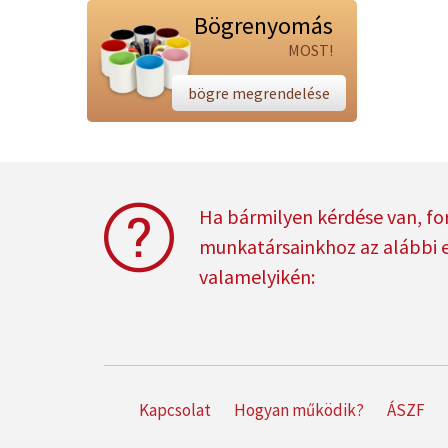
Bögrenyomás
MOST!
bögre megrendelése
Ha bármilyen kérdése van, fo
munkatársainkhoz az alábbi 
valamelyikén:
Kapcsolat
Hogyan működik?
ÁSZF