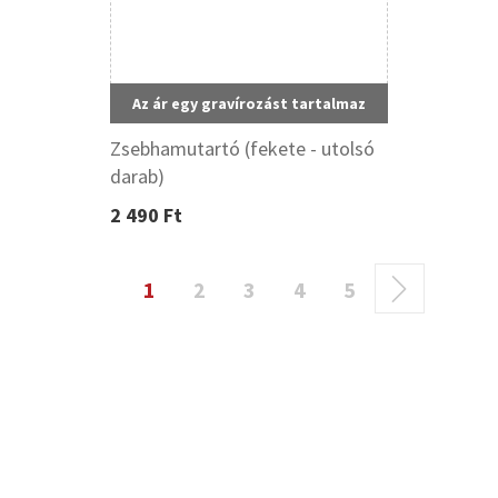
Az ár egy gravírozást tartalmaz
Zsebhamutartó (fekete - utolsó
darab)
2 490 Ft
1
2
3
4
5