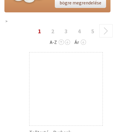
bögre megrendelése
1
2
3
4
5
A-Z
Ár