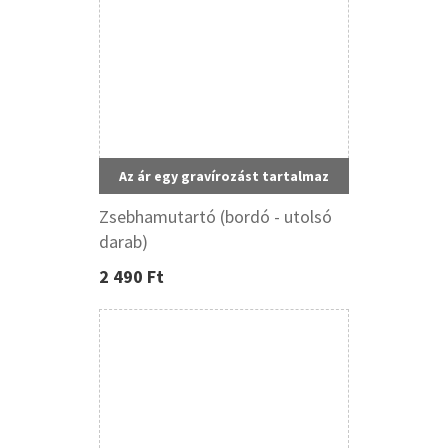
Az ár egy gravírozást tartalmaz
Zsebhamutartó (bordó - utolsó
darab)
2 490 Ft