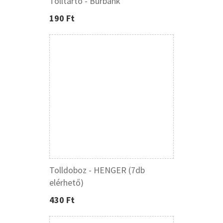
Tolltartó - Burbank
190 Ft
Tolldoboz - HENGER (7db
elérhető)
430 Ft