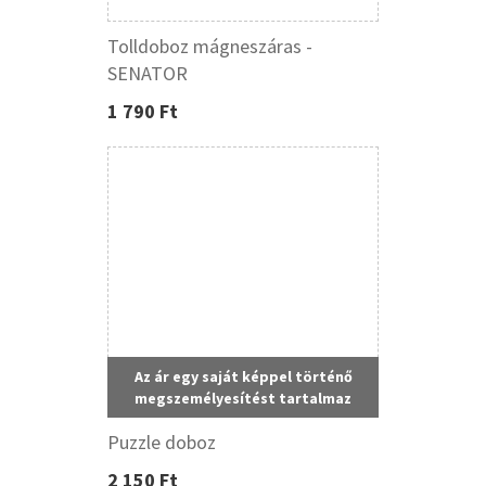
Tolldoboz mágneszáras -
SENATOR
1 790 Ft
Az ár egy saját képpel történő
megszemélyesítést tartalmaz
Puzzle doboz
2 150 Ft