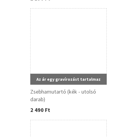
Az ár egy gravírozást tartalmaz
Zsebhamutartó (kék - utolsó
darab)
2 490 Ft