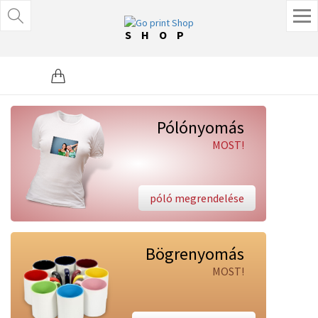
SHOP
Pólónyomás
MOST!
póló megrendelése
Bögrenyomás
MOST!