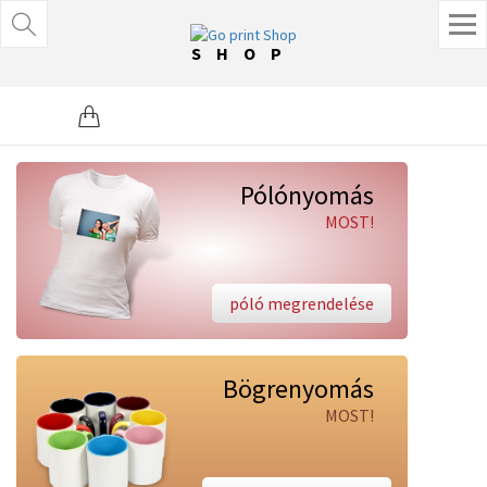
SHOP
Pólónyomás
MOST!
póló megrendelése
Bögrenyomás
MOST!