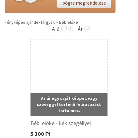
bögre megrendelése
Fényképes ajándéktárgyak
Bébielőke
A-Z
Ár
Az ár egy saját képpel, vagy
szöveggel történő feliratozást
tartalmaz.
Bébi előke - kék szegéllyel
5 300 Ft