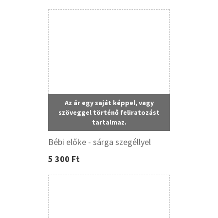
Az ár egy saját képpel, vagy
szöveggel történő feliratozást
tartalmaz.
Bébi előke - sárga szegéllyel
5 300 Ft