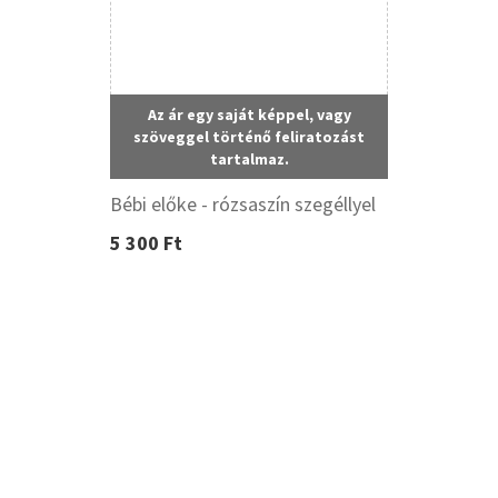
Az ár egy saját képpel, vagy
szöveggel történő feliratozást
tartalmaz.
Bébi előke - rózsaszín szegéllyel
5 300 Ft