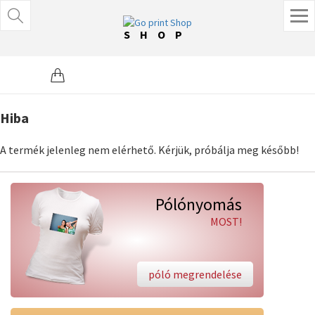
SHOP
Hiba
A termék jelenleg nem elérhető. Kérjük, próbálja meg később!
Pólónyomás
MOST!
póló megrendelése