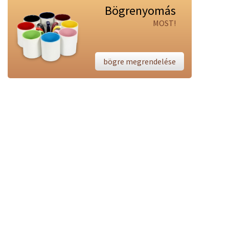
Bögrenyomás
MOST!
bögre megrendelése